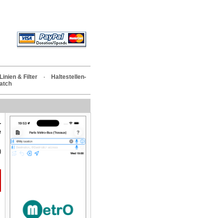
Linien & Filter
·
Haltestellen-
atch
r
e
)