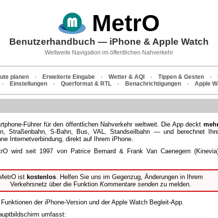
MetrO
Benutzerhandbuch — iPhone & Apple Watch
Weltweite Navigation im öffentlichen Nahverkehr
ute planen
·
Erweiterte Eingabe
·
Wetter & AQI
·
Tippen & Gesten
·
·
Einstellungen
·
Querformat & RTL
·
Benachrichtigungen
·
Apple W
rtphone-Führer für den öffentlichen Nahverkehr weltweit. Die App deckt
meh
 Straßenbahn, S-Bahn, Bus, VAL, Standseilbahn — und berechnet Ihr
hne Internetverbindung, direkt auf Ihrem iPhone.
etrO wird seit 1997 von Patrice Bernard & Frank Van Caenegem (Kinevia
MetrO ist
kostenlos
. Helfen Sie uns im Gegenzug, Änderungen in Ihrem
Verkehrsnetz über die Funktion
Kommentare senden
zu melden.
e Funktionen der iPhone-Version und der Apple Watch Begleit-App.
uptbildschirm umfasst: