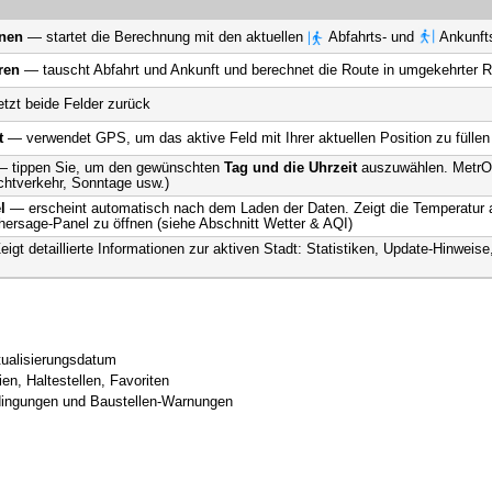
nen
— startet die Berechnung mit den aktuellen
Abfahrts- und
Ankunfts
ren
— tauscht Abfahrt und Ankunft und berechnet die Route in umgekehrter R
tzt beide Felder zurück
t
— verwendet GPS, um das aktive Feld mit Ihrer aktuellen Position zu füllen
 tippen Sie, um den gewünschten
Tag und die Uhrzeit
auszuwählen. MetrO 
chtverkehr, Sonntage usw.)
l
— erscheint automatisch nach dem Laden der Daten. Zeigt die Temperatur 
hersage-Panel zu öffnen (siehe Abschnitt Wetter & AQI)
igt detaillierte Informationen zur aktiven Stadt: Statistiken, Update-Hinweise
tualisierungsdatum
ien, Haltestellen, Favoriten
edingungen und Baustellen-Warnungen