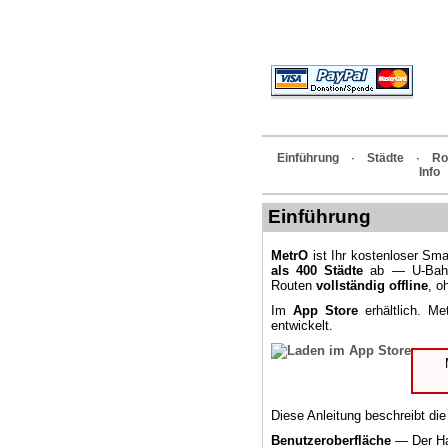
Einführung
·
Städte
·
Ro
Info
Einführung
MetrO
ist Ihr kostenloser Sma
als 400 Städte
ab — U-Bahn,
Routen
vollständig offline
, o
Im
App Store
erhältlich. M
entwickelt.
Diese Anleitung beschreibt di
Benutzeroberfläche
— Der Ha