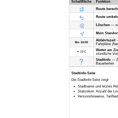
Schaltfläche
Funktion
Route berech
Route umkeh
Löschen
— se
Mein Standor
Abfahrtszeit
—
Mo. 10:00
Fahrpläne (Na
Wetter am Zie
☀ 23°C
stündliche Vor
Stadtinfo
— Ze
Bauarbeiten
Stadtinfo-Seite
Die Stadtinfo-Seite zeigt:
Stadtname und letztes Ak
Statistiken: Anzahl der Lin
Versionshinweise, Tarifb