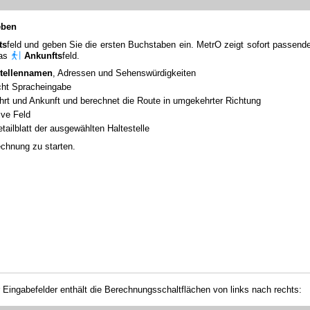
eben
ts
feld und geben Sie die ersten Buchstaben ein. MetrO zeigt sofort passend
das
Ankunfts
feld.
stellennamen
, Adressen und Sehenswürdigkeiten
cht Spracheingabe
hrt und Ankunft und berechnet die Route in umgekehrter Richtung
ive Feld
tailblatt der ausgewählten Haltestelle
chnung zu starten.
 Eingabefelder enthält die Berechnungsschaltflächen von links nach rechts: